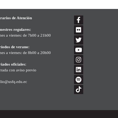
rarios de Atención
mestres regulares:
nes a viernes: de 7h00 a 21h00
ríodos de verano:
nes a viernes: de 8h00 a 20h00
iados oficiales:
rrada con aviso previo
blio@usfq.edu.ec