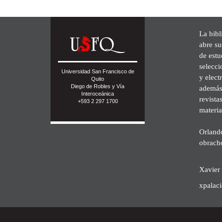
La bibl
abre su
de est
selecci
Universidad San Francisco de
y elect
Quito
Diego de Robles y Vía
además 
Interoceánica
revista
+593 2 297 1700
materia
Orland
obrach
Xavier 
xpalac