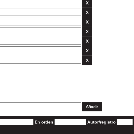
En orden
Autor/registro