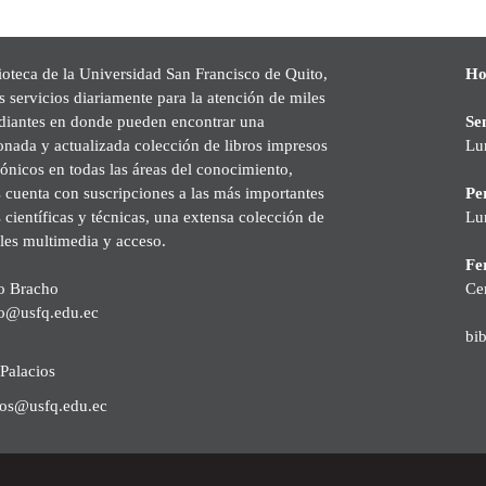
ioteca de la Universidad San Francisco de Quito,
Ho
s servicios diariamente para la atención de miles
udiantes en donde pueden encontrar una
Se
onada y actualizada colección de libros impresos
Lu
rónicos en todas las áreas del conocimiento,
cuenta con suscripciones a las más importantes
Pe
s científicas y técnicas, una extensa colección de
Lu
les multimedia y acceso.
Fer
o Bracho
Ce
o@usfq.edu.ec
bi
Palacios
ios@usfq.edu.ec