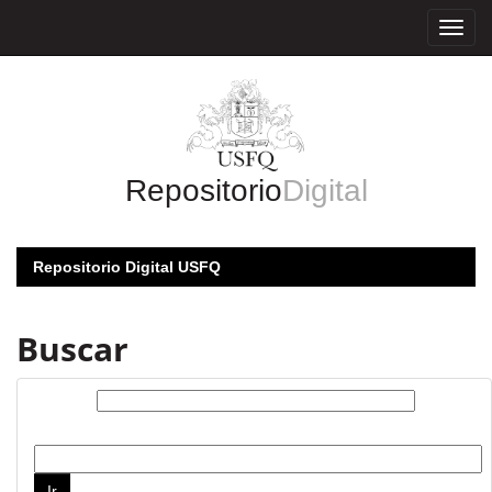
Skip
navigation
Repositorio
Digital
Repositorio Digital USFQ
Buscar
Buscar:
por