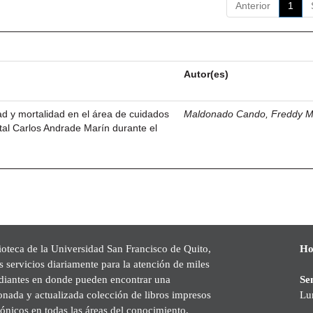
Anterior
1
Autor(es)
dad y mortalidad en el área de cuidados
Maldonado Cando, Freddy M
ital Carlos Andrade Marín durante el
ioteca de la Universidad San Francisco de Quito,
Ho
s servicios diariamente para la atención de miles
udiantes en donde pueden encontrar una
Se
onada y actualizada colección de libros impresos
Lu
rónicos en todas las áreas del conocimiento,