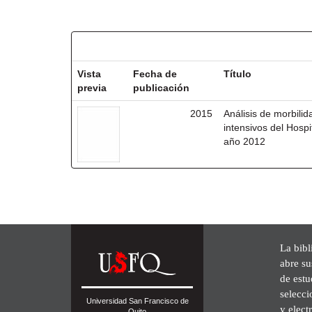
Resultados por ítem:
Vista
Fecha de
Título
previa
publicación
2015
Análisis de morbili
intensivos del Hosp
año 2012
La bibl
abre su
de est
selecci
Universidad San Francisco de
y elect
Quito