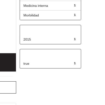
Medicina interna
1
Morbilidad
1
Fecha de lanzamiento
2015
1
Has File(s)
true
1