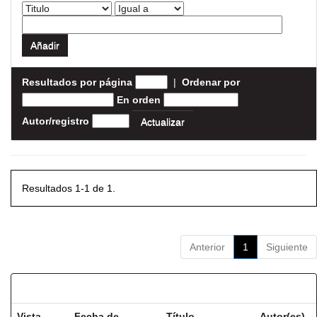
Resultados por página
|
Ordenar por
En orden
Autor/registro
Resultados 1-1 de 1.
Anterior
1
Siguiente
Resultados por ítem:
Vista
Fecha de
Título
Autor(es)