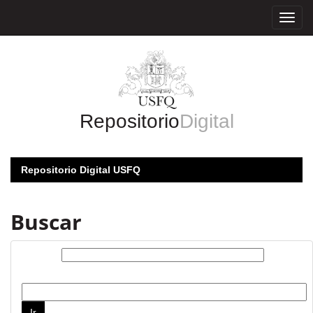
Skip
navigation
Repositorio
Digital
Repositorio Digital USFQ
Buscar
Buscar:
por