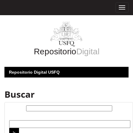
Skip
navigation
Repositorio
Digital
Repositorio Digital USFQ
Buscar
Buscar:
por