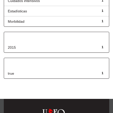
Cuidados intensivos
1
Estadísticas
1
Morbilidad
1
Fecha de lanzamiento
2015
1
Has File(s)
true
1