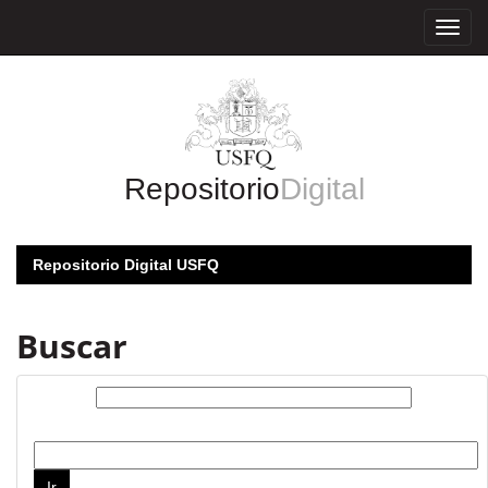
Skip
navigation
Repositorio
Digital
Repositorio Digital USFQ
Buscar
Buscar:
por