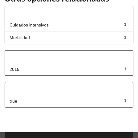
Título
Cuidados intensivos
1
Morbilidad
1
Fecha de lanzamiento
2015
1
Has File(s)
true
1