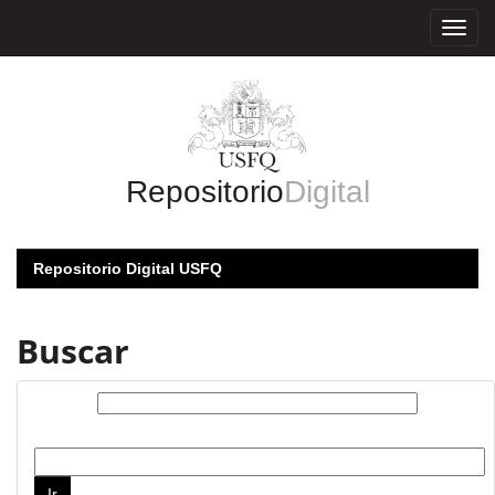
Skip
navigation
Repositorio
Digital
Repositorio Digital USFQ
Buscar
Buscar:
por