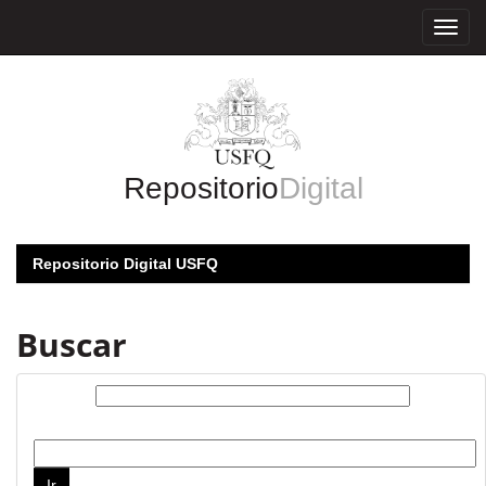
Skip
navigation
Repositorio
Digital
Repositorio Digital USFQ
Buscar
Buscar:
por