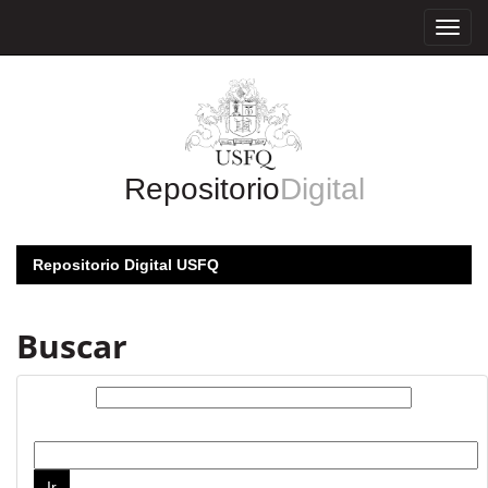
Skip
navigation
Repositorio
Digital
Repositorio Digital USFQ
Buscar
Buscar:
por