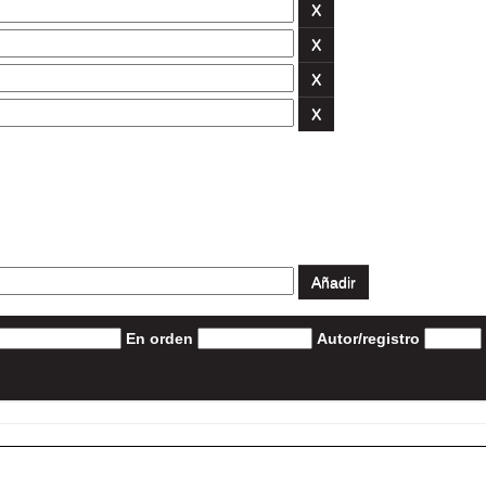
En orden
Autor/registro