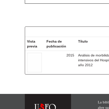
Resultados por ítem:
Vista
Fecha de
Título
previa
publicación
2015
Análisis de morbili
intensivos del Hosp
año 2012
La bibl
abre su