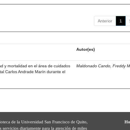
Anterior
1
Autor(es)
dad y mortalidad en el área de cuidados
Maldonado Cando, Freddy M
ital Carlos Andrade Marín durante el
ioteca de la Universidad San Francisco de Quito,
Ho
s servicios diariamente para la atención de miles