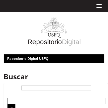
Skip
navigation
Repositorio
Digital
Repositorio Digital USFQ
Buscar
Buscar:
por