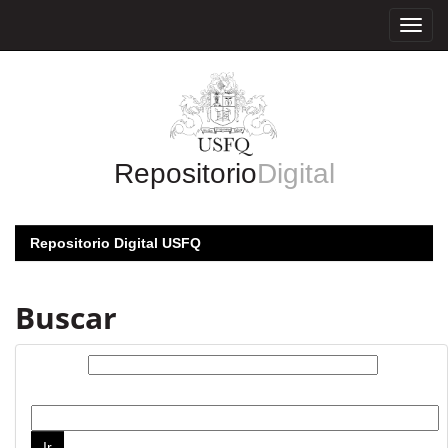
Skip
navigation
Repositorio
Digital
Repositorio Digital USFQ
Buscar
Buscar:
por