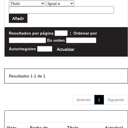
Resultados por página
|
Ordenar por
En orden
Autor/registro
Resultados 1-1 de 1.
Anterior
1
Siguiente
Resultados por ítem:
Vista
Fecha de
Título
Autor(es)