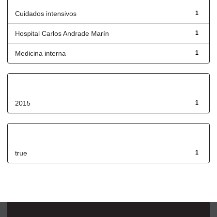
Cuidados intensivos
1
Hospital Carlos Andrade Marín
1
Medicina interna
1
Fecha de lanzamiento
2015
1
Has File(s)
true
1