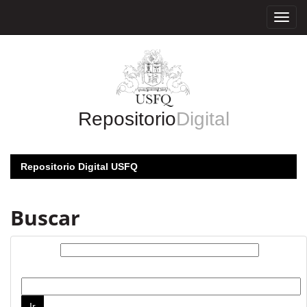
Skip
navigation
Repositorio
Digital
Repositorio Digital USFQ
Buscar
Buscar:
por