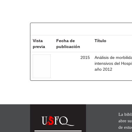
Resultados por ítem:
Vista
Fecha de
Título
previa
publicación
2015
Análisis de morbili
intensivos del Hosp
año 2012
La bibl
abre su
de est