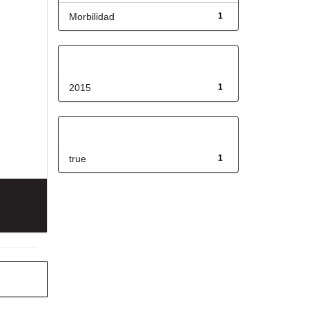
Morbilidad
1
Fecha de lanzamiento
2015
1
Has File(s)
true
1