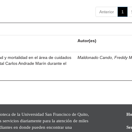
Anterior
1
Autor(es)
dad y mortalidad en el área de cuidados
Maldonado Cando, Freddy M
ital Carlos Andrade Marín durante el
ioteca de la Universidad San Francisco de Quito,
Ho
s servicios diariamente para la atención de miles
udiantes en donde pueden encontrar una
Se