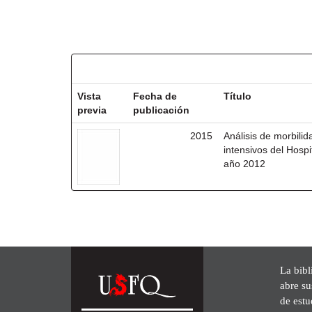
Resultados por ítem:
Vista
Fecha de
Título
previa
publicación
2015
Análisis de morbili
intensivos del Hosp
año 2012
La bibl
abre su
de est