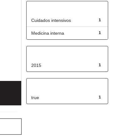
Título
Cuidados intensivos
1
Medicina interna
1
Fecha de lanzamiento
2015
1
Has File(s)
true
1