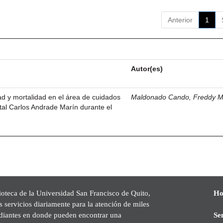
Anterior
1
Autor(es)
dad y mortalidad en el área de cuidados
Maldonado Cando, Freddy M
ital Carlos Andrade Marín durante el
ioteca de la Universidad San Francisco de Quito,
Ho
s servicios diariamente para la atención de miles
udiantes en donde pueden encontrar una
Se