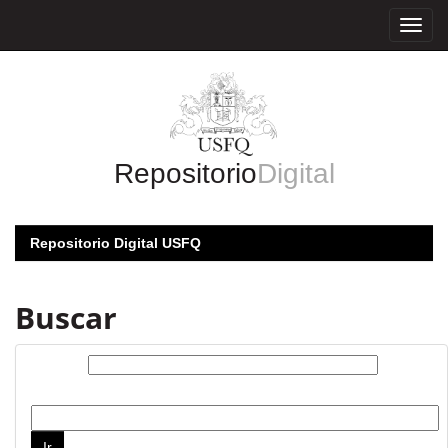
Skip
navigation
Repositorio
Digital
Repositorio Digital USFQ
Buscar
Buscar:
por