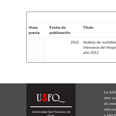
Resultados por ítem:
Vista
Fecha de
Título
previa
publicación
2015
Análisis de morbili
intensivos del Hosp
año 2012
La bibl
abre su
de est
selecci
Universidad San Francisco de
y elect
Quito