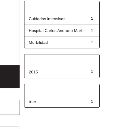
Título
Cuidados intensivos
1
Hospital Carlos Andrade Marín
1
Morbilidad
1
Fecha de lanzamiento
2015
1
Has File(s)
true
1