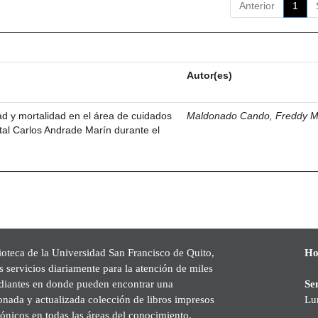
Anterior
1
Autor(es)
dad y mortalidad en el área de cuidados
Maldonado Cando, Freddy M
ital Carlos Andrade Marín durante el
ioteca de la Universidad San Francisco de Quito,
Ho
s servicios diariamente para la atención de miles
udiantes en donde pueden encontrar una
Se
onada y actualizada colección de libros impresos
Lu
rónicos en todas las áreas del conocimiento,