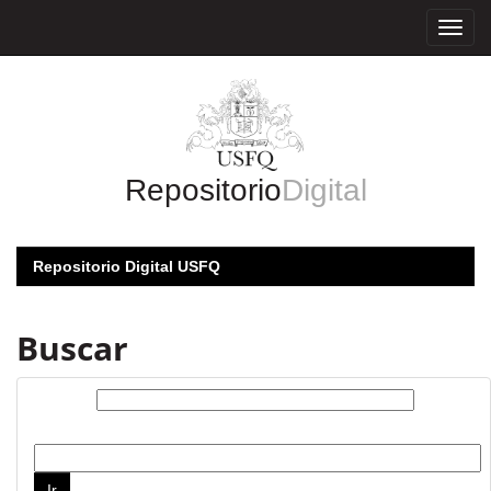
Skip
navigation
Repositorio
Digital
Repositorio Digital USFQ
Buscar
Buscar:
por