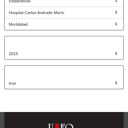
Estadísticas
1
Hospital Carlos Andrade Marín
1
Morbilidad
1
Fecha de lanzamiento
2015
1
Has File(s)
true
1