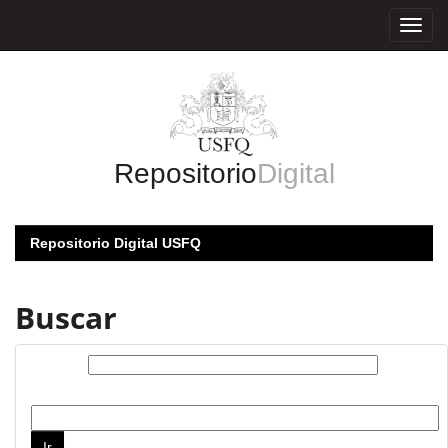
Skip
navigation
Repositorio
Digital
Repositorio Digital USFQ
Buscar
Buscar:
por