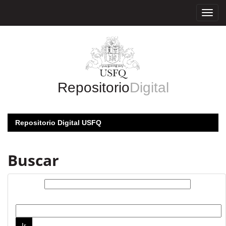
Skip
navigation
Repositorio
Digital
Repositorio Digital USFQ
Buscar
Buscar:
por