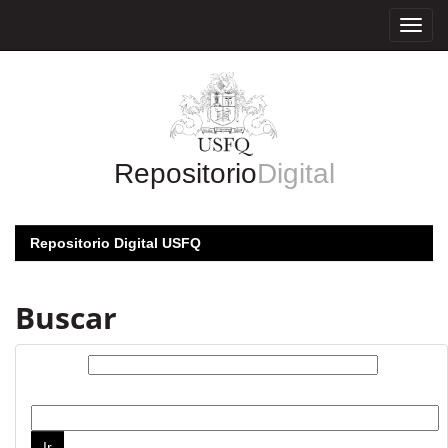
Skip
navigation
Repositorio
Digital
Repositorio Digital USFQ
Buscar
Buscar:
por