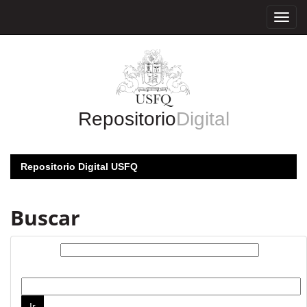
Skip
navigation
Repositorio
Digital
Repositorio Digital USFQ
Buscar
Buscar:
por