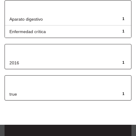
Título
Aparato digestivo
1
Enfermedad crítica
1
Fecha de lanzamiento
2016
1
Has File(s)
true
1