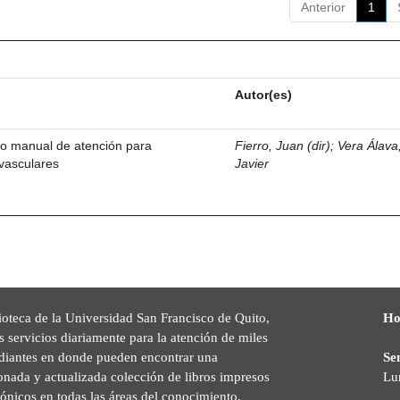
Anterior
1
Autor(es)
o manual de atención para
Fierro, Juan (dir)
;
Vera Álava
vasculares
Javier
ioteca de la Universidad San Francisco de Quito,
Ho
s servicios diariamente para la atención de miles
udiantes en donde pueden encontrar una
Se
onada y actualizada colección de libros impresos
Lu
rónicos en todas las áreas del conocimiento,