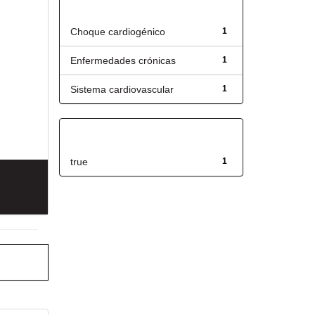
Título
Choque cardiogénico
1
Enfermedades crónicas
1
Sistema cardiovascular
1
Has File(s)
true
1