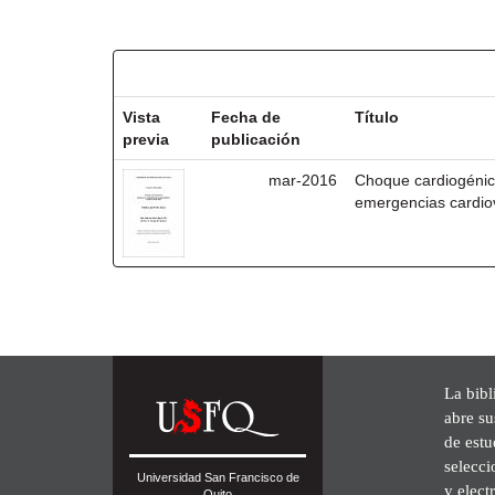
Resultados por ítem:
Vista
Fecha de
Título
previa
publicación
mar-2016
Choque cardiogénic
emergencias cardio
La bibl
abre su
de est
selecci
Universidad San Francisco de
y elect
Quito