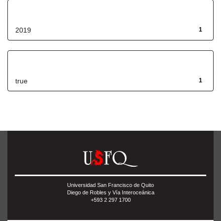
Fecha de lanzamiento
2019
1
Has File(s)
true
1
Universidad San Francisco de Quito
Diego de Robles y Vía Interoceánica
+593 2 297 1700