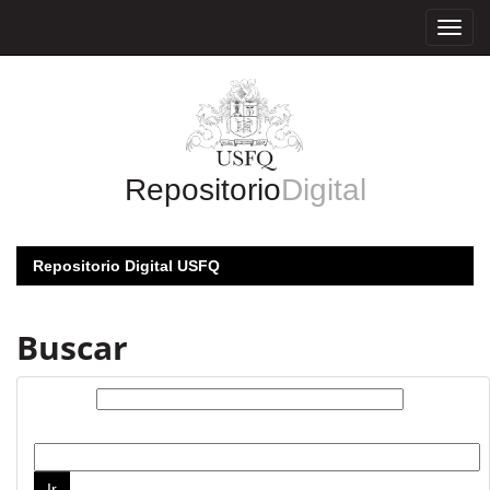
Skip
navigation
Repositorio
Digital
Repositorio Digital USFQ
Buscar
Buscar:
por