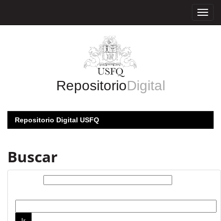
Skip
navigation
Repositorio
Digital
Repositorio Digital USFQ
Buscar
Buscar:
por