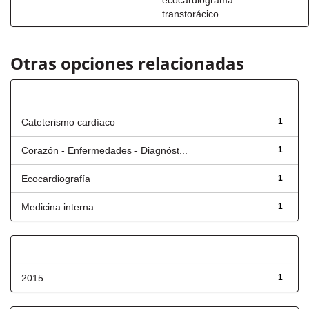
ecocardiograma
transtorácico
Otras opciones relacionadas
Título
Cateterismo cardíaco
1
Corazón - Enfermedades - Diagnóst...
1
Ecocardiografía
1
Medicina interna
1
Fecha de lanzamiento
2015
1