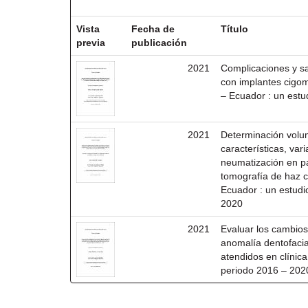
Resultados por ítem:
Vista
Fecha de
Título
previa
publicación
2021
Complicaciones y sa
con implantes cigom
– Ecuador : un estu
2021
Determinación volum
características, va
neumatización en p
tomografía de haz c
Ecuador : un estudi
2020
2021
Evaluar los cambios
anomalía dentofacia
atendidos en clínica
periodo 2016 – 202