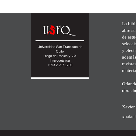
La bibl
abre su
de est
selecci
Universidad San Francisco de
y elect
Quito
Diego de Robles y Vía
además 
Interoceánica
revista
+593 2 297 1700
materia
Orland
obrach
Xavier 
xpalac