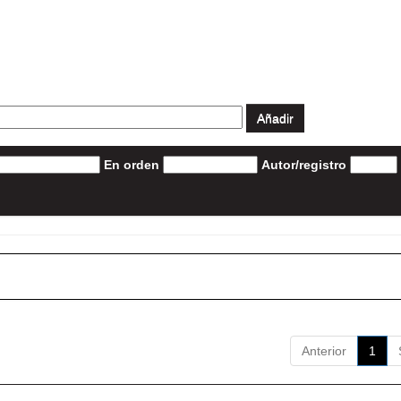
En orden
Autor/registro
Anterior
1