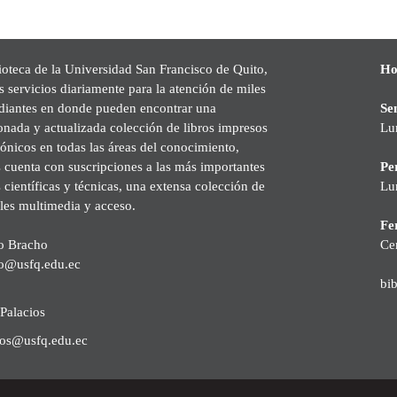
ioteca de la Universidad San Francisco de Quito,
Ho
s servicios diariamente para la atención de miles
udiantes en donde pueden encontrar una
Se
onada y actualizada colección de libros impresos
Lu
rónicos en todas las áreas del conocimiento,
cuenta con suscripciones a las más importantes
Pe
s científicas y técnicas, una extensa colección de
Lu
les multimedia y acceso.
Fer
o Bracho
Ce
o@usfq.edu.ec
bi
Palacios
ios@usfq.edu.ec