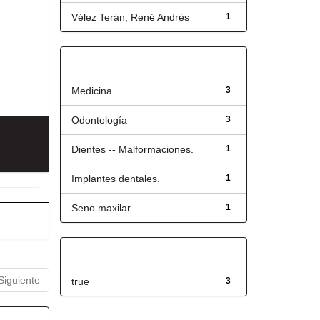
Vélez Terán, René Andrés
1
Título
Medicina
3
Odontología
3
Dientes -- Malformaciones.
1
Implantes dentales.
1
Seno maxilar.
1
Has File(s)
Siguiente
true
3