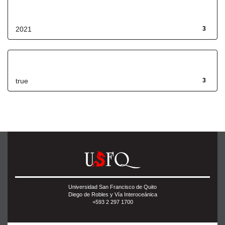
Fecha de lanzamiento
2021
3
Has File(s)
true
3
Universidad San Francisco de Quito
Diego de Robles y Vía Interoceánica
+593 2 297 1700