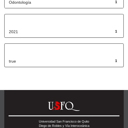
Odontología
1
Fecha de lanzamiento
2021
1
Has File(s)
true
1
Universidad San Francisco de Quito
Diego de Robles y Vía Interoceánica