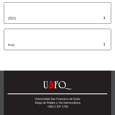
Fecha de lanzamiento
2021
1
Has File(s)
true
1
Universidad San Francisco de Quito
Diego de Robles y Vía Interoceánica
+593 2 297 1700