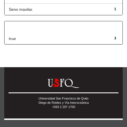
Seno maxilar.
1
Has File(s)
true
3
Universidad San Francisco de Quito
Diego de Robles y Vía Interoceánica
+593 2 297 1700