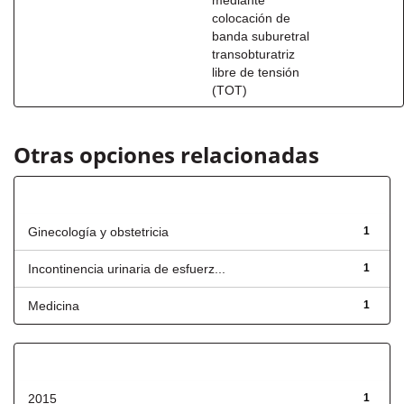
mediante
colocación de
banda suburetral
transobturatriz
libre de tensión
(TOT)
Otras opciones relacionadas
Título
Ginecología y obstetricia
1
Incontinencia urinaria de esfuerz...
1
Medicina
1
Fecha de lanzamiento
2015
1