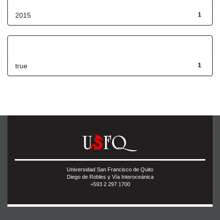
2015
1
Has File(s)
true
1
Universidad San Francisco de Quito
Diego de Robles y Vía Interoceánica
+593 2 297 1700