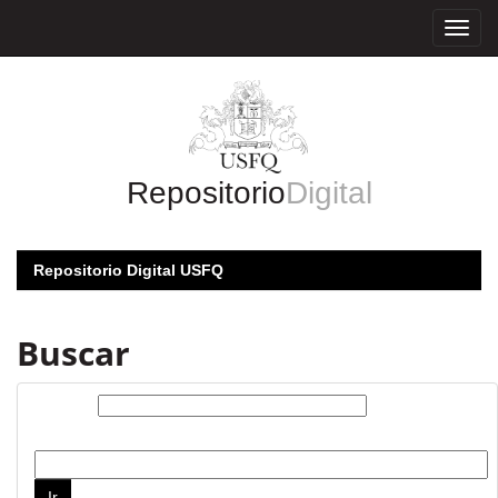
Skip
navigation
Repositorio
Digital
Repositorio Digital USFQ
Buscar
Buscar:
por