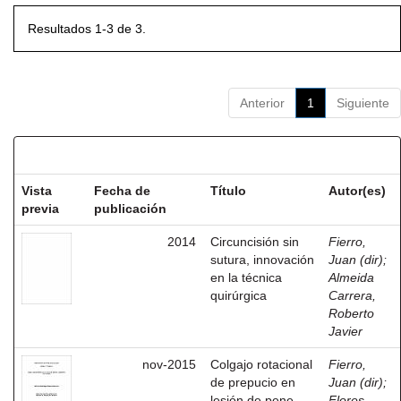
Resultados 1-3 de 3.
Anterior
1
Siguiente
Resultados por ítem:
Vista
Fecha de
Título
Autor(es)
previa
publicación
2014
Circuncisión sin
Fierro,
sutura, innovación
Juan (dir)
;
en la técnica
Almeida
quirúrgica
Carrera,
Roberto
Javier
nov-2015
Colgajo rotacional
Fierro,
de prepucio en
Juan (dir)
;
lesión de pene
Flores