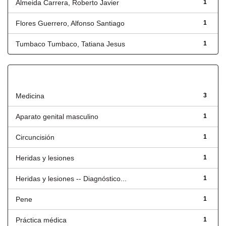
Almeida Carrera, Roberto Javier
1
Flores Guerrero, Alfonso Santiago
1
Tumbaco Tumbaco, Tatiana Jesus
1
Título
Medicina
3
Aparato genital masculino
1
Circuncisión
1
Heridas y lesiones
1
Heridas y lesiones -- Diagnóstico...
1
Pene
1
Práctica médica
1