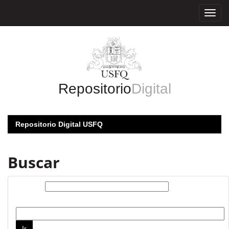
Skip
navigation
Repositorio
Digital
Repositorio Digital USFQ
Buscar
Buscar:
por