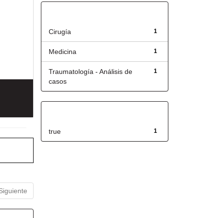
Título
Cirugía
1
Medicina
1
Traumatología - Análisis de
1
casos
Has File(s)
true
1
Siguiente