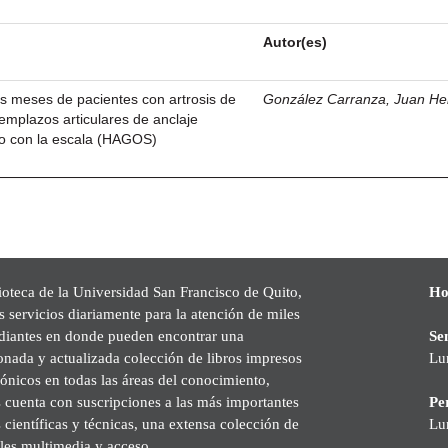
Autor(es)
is meses de pacientes con artrosis de
González Carranza, Juan He
eemplazos articulares de anclaje
do con la escala (HAGOS)
ioteca de la Universidad San Francisco de Quito,
Ho
s servicios diariamente para la atención de miles
udiantes en donde pueden encontrar una
Se
onada y actualizada colección de libros impresos
Lu
rónicos en todas las áreas del conocimiento,
cuenta con suscripciones a las más importantes
Pe
s científicas y técnicas, una extensa colección de
Lu
les multimedia y acceso.