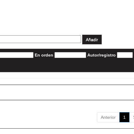
En orden
Autor/registro
Anterior
1