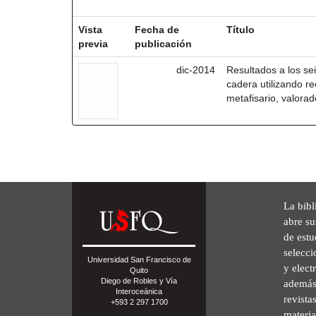
Resultados por ítem:
Vista
Fecha de
Título
previa
publicación
dic-2014
Resultados a los se
cadera utilizando r
metafisario, valora
La bibl
abre su
de est
selecci
Universidad San Francisco de
y elect
Quito
Diego de Robles y Vía
además 
Interoceánica
revista
+593 2 297 1700
materia