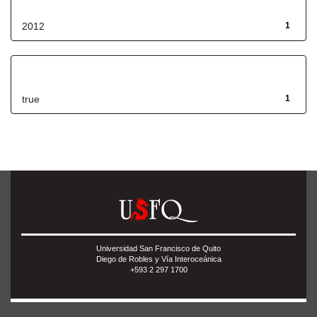
2012
1
Has File(s)
true
1
Universidad San Francisco de Quito
Diego de Robles y Vía Interoceánica
+593 2 297 1700