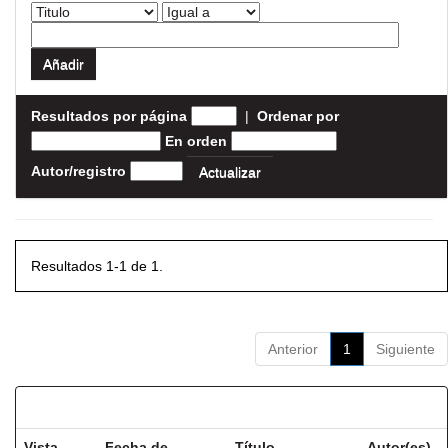
Resultados por página
|
Ordenar por
En orden
Autor/registro
Resultados 1-1 de 1.
Anterior
1
Siguiente
Resultados por ítem:
Vista
Fecha de
Título
Autor(es)