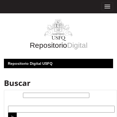
Skip
navigation
Repositorio
Digital
Repositorio Digital USFQ
Buscar
Buscar:
por