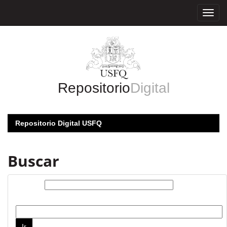
Skip
navigation
Repositorio
Digital
Repositorio Digital USFQ
Buscar
Buscar:
por