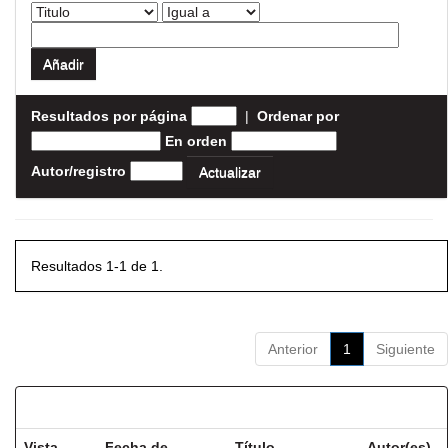
Resultados por página
|
Ordenar por
En orden
Autor/registro
Resultados 1-1 de 1.
Anterior
1
Siguiente
Resultados por ítem:
Vista
Fecha de
Título
Autor(es)