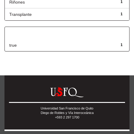
Riñones
1
Transplante
1
Has File(s)
true
1
Universidad San Francisco de Quito
Diego de Robles y Vía Interoceánica
+593 2 297 1700