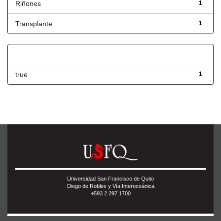
Riñones
1
Transplante
1
Has File(s)
true
1
Universidad San Francisco de Quito
Diego de Robles y Vía Interoceánica
+593 2 297 1700