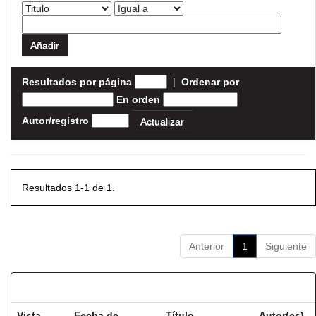
Resultados por página
|
Ordenar por
En orden
Autor/registro
Resultados 1-1 de 1.
Anterior
1
Siguiente
Resultados por ítem:
Vista
Fecha de
Título
Autor(es)