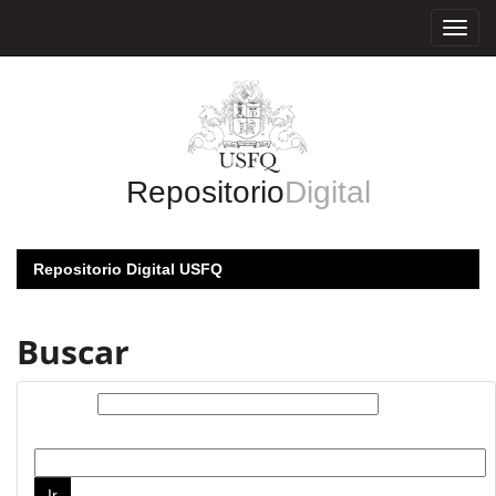
Skip
navigation
Repositorio
Digital
Repositorio Digital USFQ
Buscar
Buscar:
por