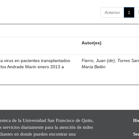
Anterior
1
Autor(es)
ma virus en pacientes transplantados
Fierro, Juan (dir)
;
Torres San
rlos Andrade Marin enero 2013 a
María Belén
ioteca de la Universidad San Francisco de Quito,
Ho
s servicios diariamente para la atención de miles
udiantes en donde pueden encontrar una
Se