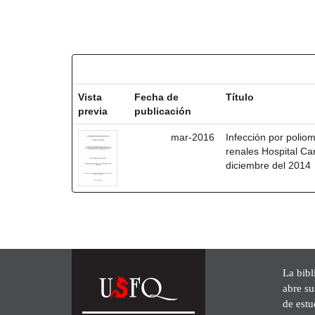
Resultados por ítem:
Vista
Fecha de
Título
previa
publicación
mar-2016
Infección por polio
renales Hospital Ca
diciembre del 2014
La bibl
abre su
de est