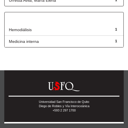
Urresta Avila, María Elena
1
Título
Hemodiálisis
1
Medicina interna
1
Universidad San Francisco de Quito
Diego de Robles y Vía Interoceánica
+593 2 297 1700