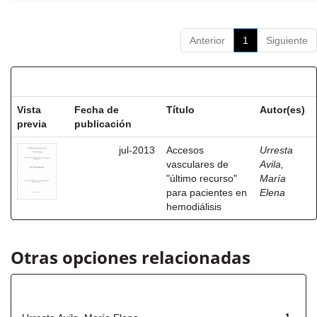
Anterior
1
Siguiente
Resultados por ítem:
Vista
Fecha de
Título
Autor(es)
previa
publicación
jul-2013
Accesos
Urresta
vasculares de
Avila,
"último recurso"
María
para pacientes en
Elena
hemodiálisis
Otras opciones relacionadas
Autor