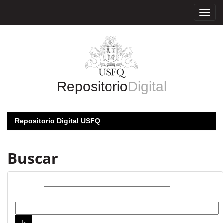
Skip
navigation
Repositorio
Digital
Repositorio Digital USFQ
Buscar
Buscar:
por