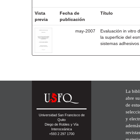
Resultados por ítem:
Vista
Fecha de
Título
previa
publicación
may-2007
Evaluación in vitro 
la superficie del e
sistemas adhesivos
La bibl
abre su
de est
selecci
Universidad San Francisco de
y elect
Quito
Diego de Robles y Vía
además 
Interoceánica
revista
+593 2 297 1700
materia