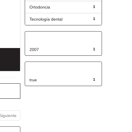
Ortodoncia
1
Tecnología dental
1
Fecha de lanzamiento
2007
1
Has File(s)
true
1
Siguiente