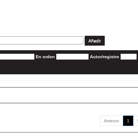
En orden
Autor/registro
Anterior
1