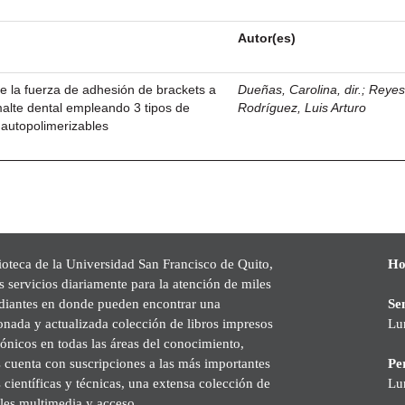
Autor(es)
de la fuerza de adhesión de brackets a
Dueñas, Carolina, dir.
;
Reye
smalte dental empleando 3 tipos de
Rodríguez, Luis Arturo
 autopolimerizables
ioteca de la Universidad San Francisco de Quito,
Ho
s servicios diariamente para la atención de miles
udiantes en donde pueden encontrar una
Se
onada y actualizada colección de libros impresos
Lu
rónicos en todas las áreas del conocimiento,
cuenta con suscripciones a las más importantes
Pe
s científicas y técnicas, una extensa colección de
Lu
les multimedia y acceso.