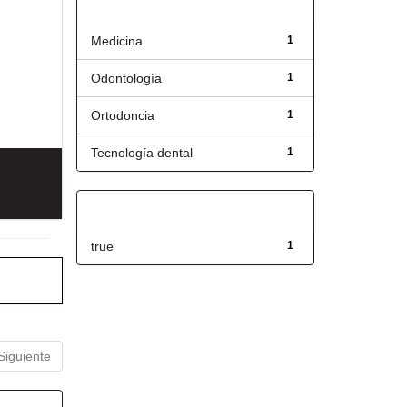
Título
Medicina
1
Odontología
1
Ortodoncia
1
Tecnología dental
1
Has File(s)
true
1
Siguiente