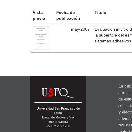
Resultados por ítem:
Vista
Fecha de
Título
previa
publicación
may-2007
Evaluación in vitro 
la superficie del e
sistemas adhesivos
La bibl
abre su
de est
selecci
Universidad San Francisco de
y elect
Quito
Diego de Robles y Vía
además 
Interoceánica
revista
+593 2 297 1700
materia