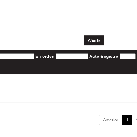
En orden
Autor/registro
Anterior
1