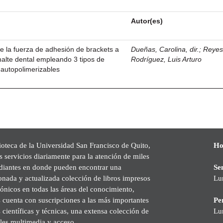
Autor(es)
de la fuerza de adhesión de brackets a
Dueñas, Carolina, dir.
;
Reye
smalte dental empleando 3 tipos de
Rodríguez, Luis Arturo
 autopolimerizables
ioteca de la Universidad San Francisco de Quito,
Ho
s servicios diariamente para la atención de miles
udiantes en donde pueden encontrar una
Se
onada y actualizada colección de libros impresos
Lu
rónicos en todas las áreas del conocimiento,
cuenta con suscripciones a las más importantes
Pe
s científicas y técnicas, una extensa colección de
Lu
les multimedia y acceso.