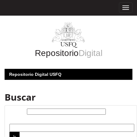
Skip
navigation
Repositorio
Digital
Repositorio Digital USFQ
Buscar
Buscar:
por