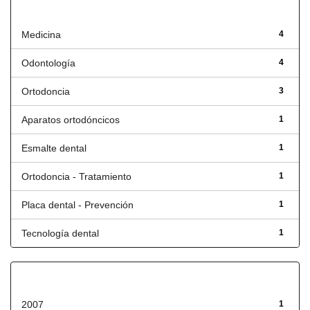
Título
Medicina
4
Odontología
4
Ortodoncia
3
Aparatos ortodóncicos
1
Esmalte dental
1
Ortodoncia - Tratamiento
1
Placa dental - Prevención
1
Tecnología dental
1
Fecha de lanzamiento
2007
1