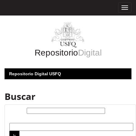
Skip
navigation
Repositorio
Digital
Repositorio Digital USFQ
Buscar
Buscar:
por