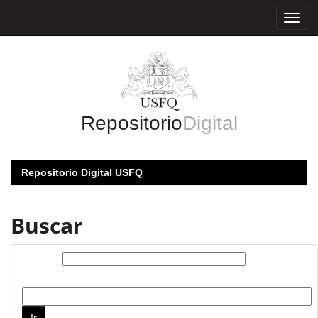
Skip
navigation
Repositorio
Digital
Repositorio Digital USFQ
Buscar
Buscar:
por