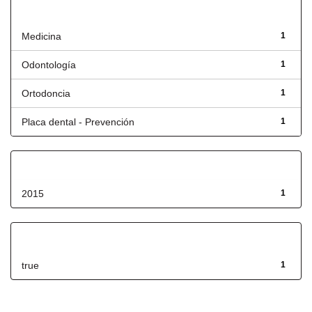
Título
Medicina
1
Odontología
1
Ortodoncia
1
Placa dental - Prevención
1
Fecha de lanzamiento
2015
1
Has File(s)
true
1