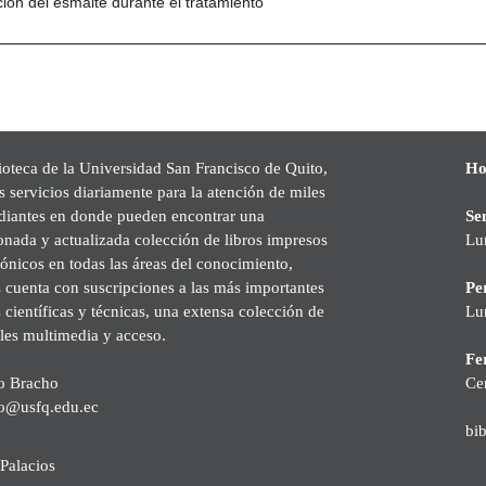
ción del esmalte durante el tratamiento
ioteca de la Universidad San Francisco de Quito,
Ho
s servicios diariamente para la atención de miles
udiantes en donde pueden encontrar una
Se
onada y actualizada colección de libros impresos
Lu
rónicos en todas las áreas del conocimiento,
cuenta con suscripciones a las más importantes
Pe
s científicas y técnicas, una extensa colección de
Lu
les multimedia y acceso.
Fer
o Bracho
Ce
o@usfq.edu.ec
bi
Palacios