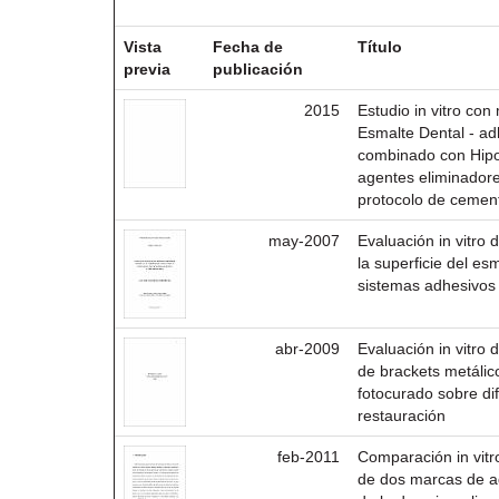
Resultados por ítem:
Vista
Fecha de
Título
previa
publicación
2015
Estudio in vitro con
Esmalte Dental - ad
combinado con Hipo
agentes eliminadore
protocolo de cemen
may-2007
Evaluación in vitro 
la superficie del e
sistemas adhesivos
abr-2009
Evaluación in vitro 
de brackets metáli
fotocurado sobre di
restauración
feb-2011
Comparación in vitr
de dos marcas de a