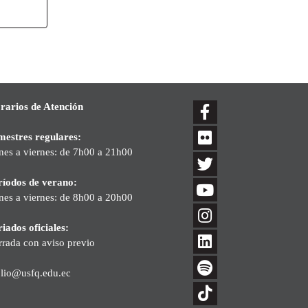
rarios de Atención
mestres regulares:
nes a viernes: de 7h00 a 21h00
ríodos de verano:
nes a viernes: de 8h00 a 20h00
iados oficiales:
rrada con aviso previo
blio@usfq.edu.ec