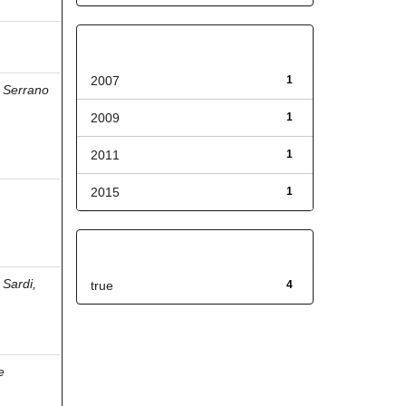
Fecha de lanzamiento
2007
1
;
Serrano
2009
1
2011
1
2015
1
s
Has File(s)
 Sardi,
true
4
e