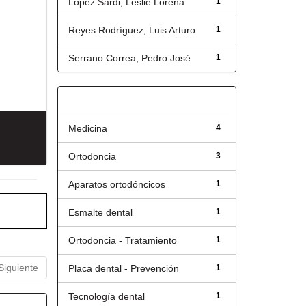
López Sardi, Leslie Lorena
1
Reyes Rodríguez, Luis Arturo
1
Serrano Correa, Pedro José
1
Título
Medicina
4
Ortodoncia
3
Aparatos ortodóncicos
1
Esmalte dental
1
Ortodoncia - Tratamiento
1
Siguiente
Placa dental - Prevención
1
Tecnología dental
1