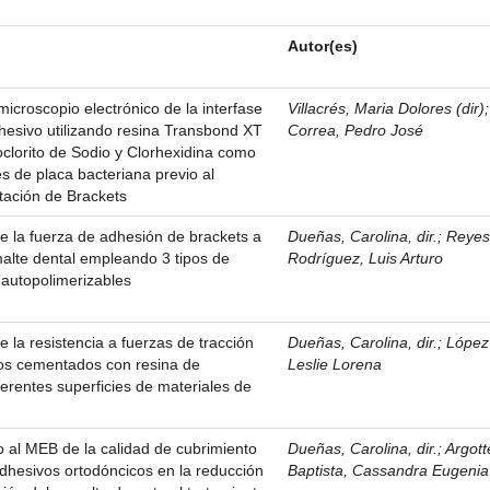
Autor(es)
 microscopio electrónico de la interfase
Villacrés, Maria Dolores (dir)
hesivo utilizando resina Transbond XT
Correa, Pedro José
clorito de Sodio y Clorhexidina como
s de placa bacteriana previo al
tación de Brackets
de la fuerza de adhesión de brackets a
Dueñas, Carolina, dir.
;
Reye
smalte dental empleando 3 tipos de
Rodríguez, Luis Arturo
 autopolimerizables
de la resistencia a fuerzas de tracción
Dueñas, Carolina, dir.
;
López
cos cementados con resina de
Leslie Lorena
ferentes superficies de materiales de
o al MEB de la calidad de cubrimiento
Dueñas, Carolina, dir.
;
Argott
dhesivos ortodóncicos en la reducción
Baptista, Cassandra Eugenia