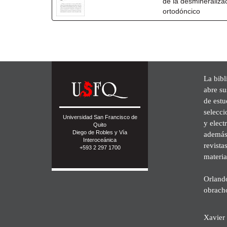
de la desmineraliza
ortodóncico
La bibl
abre su
de est
selecci
Universidad San Francisco de
y elect
Quito
Diego de Robles y Vía
además 
Interoceánica
revista
+593 2 297 1700
materia
Orland
obrach
Xavier 