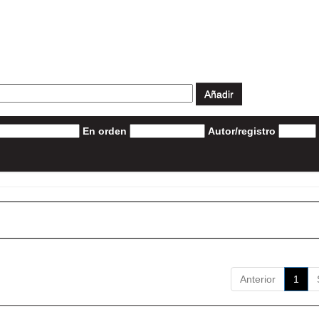
En orden
Autor/registro
Anterior
1