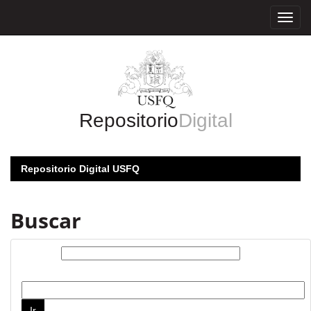
Skip
navigation
Repositorio
Digital
Repositorio Digital USFQ
Buscar
Buscar:
por