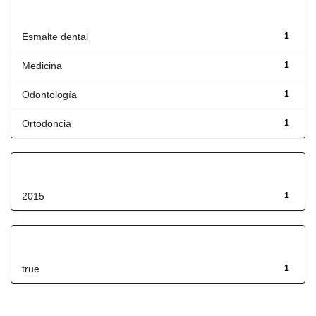
Título
Esmalte dental
1
Medicina
1
Odontología
1
Ortodoncia
1
Fecha de lanzamiento
2015
1
Has File(s)
true
1