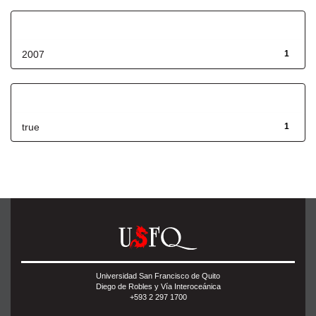
Fecha de lanzamiento
2007
1
Has File(s)
true
1
Universidad San Francisco de Quito
Diego de Robles y Vía Interoceánica
+593 2 297 1700