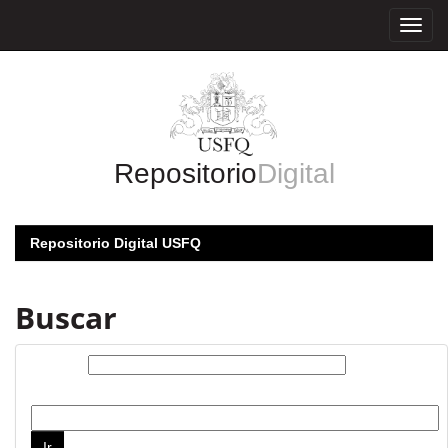
Skip
navigation
Repositorio
Digital
Repositorio Digital USFQ
Buscar
Buscar:
por